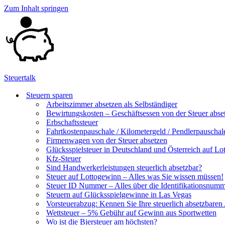
Zum Inhalt springen
Steuertalk
Steuern sparen
Arbeitszimmer absetzen als Selbständiger
Bewirtungskosten – Geschäftsessen von der Steuer abse
Erbschaftssteuer
Fahrtkostenpauschale / Kilometergeld / Pendlerpauschal
Firmenwagen von der Steuer absetzen
Glücksspielsteuer in Deutschland und Österreich auf Lo
Kfz-Steuer
Sind Handwerkerleistungen steuerlich absetzbar?
Steuer auf Lottogewinn – Alles was Sie wissen müssen!
Steuer ID Nummer – Alles über die Identifikationsnum
Steuern auf Glücksspielgewinne in Las Vegas
Vorsteuerabzug: Kennen Sie Ihre steuerlich absetzbare
Wettsteuer – 5% Gebühr auf Gewinn aus Sportwetten
Wo ist die Biersteuer am höchsten?