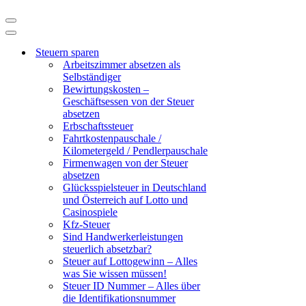
Navigationsmenü
Navigationsmenü
Steuern sparen
Arbeitszimmer absetzen als
Selbständiger
Bewirtungskosten –
Geschäftsessen von der Steuer
absetzen
Erbschaftssteuer
Fahrtkostenpauschale /
Kilometergeld / Pendlerpauschale
Firmenwagen von der Steuer
absetzen
Glücksspielsteuer in Deutschland
und Österreich auf Lotto und
Casinospiele
Kfz-Steuer
Sind Handwerkerleistungen
steuerlich absetzbar?
Steuer auf Lottogewinn – Alles
was Sie wissen müssen!
Steuer ID Nummer – Alles über
die Identifikationsnummer