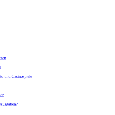
tzen
e
tto und Casinospiele
mer
n Ausgaben?