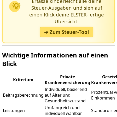
Erfasse kinderleicht alle deine
💡
Steuer-Ausgaben und sieh auf
einen Klick deine
ELSTER-fertige
Übersicht.
➔ Zum Steuer-Tool
Wichtige Informationen auf einen
Blick
Private
Gesetz
Kriterium
Krankenversicherung
Krankenver
Individuell, basierend
Prozentual 
Beitragsberechnung
auf Alter und
Einkommen
Gesundheitszustand
Umfangreich und
Leistungen
Standardisie
individuell wählbar